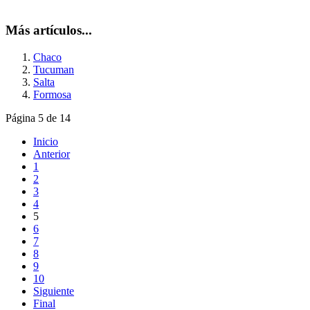
Más artículos...
Chaco
Tucuman
Salta
Formosa
Página 5 de 14
Inicio
Anterior
1
2
3
4
5
6
7
8
9
10
Siguiente
Final